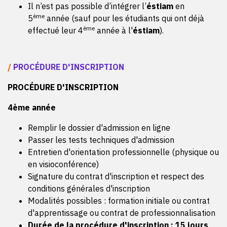
Il n’est pas possible d’intégrer l’
éstiam
en
individuelle
ème
5
année (sauf pour les étudiants qui ont déjà
BLOC 5 :
Travaux écrits : n
otes de synthèse relatives
ème
effectué leur 4
année à l'
éstiam
).
aux études de cas, rapport de stage
Mise en situation professionnelle : s
ur études de cas en
centre de formation, ou sur projet consultant mené pour
/
PROCÉDURE D'INSCRIPTION
le compte d’une entreprise
Présentation orale devant le jury : p
résentation orale
PROCÉDURE D'INSCRIPTION
individuelle
4ème année
Remplir le dossier d'admission en ligne
Passer les tests techniques d'admission
Entretien d'orientation professionnelle (physique ou
en visioconférence)
Signature du contrat d'inscription et respect des
conditions générales d'inscription
Modalités possibles : formation initiale ou contrat
d'apprentissage ou contrat de professionnalisation
Durée de la procédure d'inscription : 15 jours