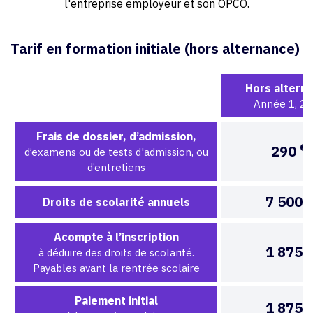
l'entreprise employeur et son OPCO.
Tarif en formation initiale (hors alternance)
Hors altern
Année 1, 2 
Frais de dossier, d’admission,
€
290
d’examens ou de tests d'admission, ou
d’entretiens
€
7 500
Droits de scolarité annuels
Acompte à l’inscription
€
1 875
à déduire des droits de scolarité.
Payables avant la rentrée scolaire
Paiement initial
€
1 875