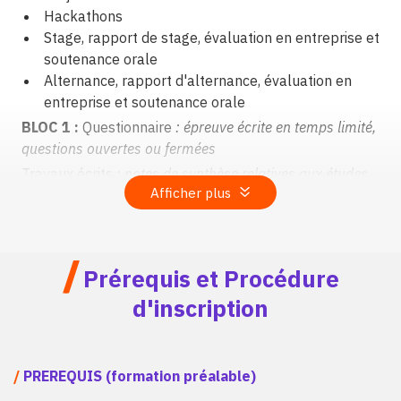
Hackathons
Stage, rapport de stage, évaluation en entreprise et
soutenance orale
Alternance, rapport d'alternance, évaluation en
entreprise et soutenance orale
BLOC 1 :
Questionnaire
: épreuve écrite en temps limité,
questions ouvertes ou fermées
Travaux écrits
: notes de synthèse relatives aux études
Afficher plus
de cas, rapport de stage
Etude de cas
: les études de cas supports des
évaluations sont proposées par les entreprises
/
partenaires de l’EMLV
Prérequis et Procédure
Présentation orale devant le jury :
présentation orale
d'inscription
individuelle
BLOC 2 :
Travaux écrits :
notes de synthèse relatives
aux études de cas, rapport de stage
/
PREREQUIS (formation préalable)
Mise en situation professionnelle : s
ur études de cas en