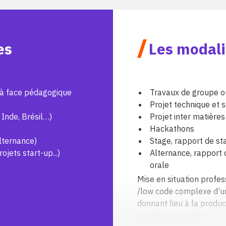
/
es
Les modali
e à face pédagogique
Travaux de groupe ou 
Projet technique et 
 Inde, Brésil…)
Projet inter matière
Hackathons
lternance)
Stage, rapport de st
jets start-up...)
Alternance, rapport 
orale
Mise en situation profes
/low code complexe d’un
donnant lieu à la product
soutenance orale.