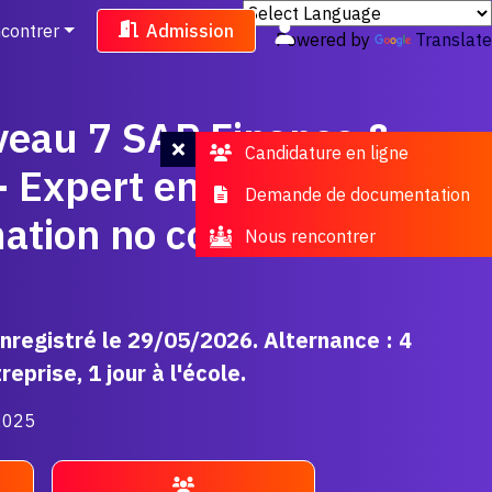
contrer
Admission
Powered by
Translate
veau 7 SAP Finance &
Candidature en ligne
 Expert en solutions
Demande de documentation
mation no code/low
Nous rencontrer
registré le 29/05/2026. Alternance : 4
eprise, 1 jour à l'école.
/2025