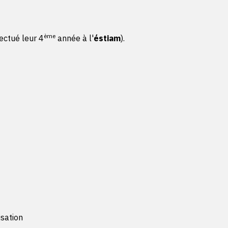
ème
ectué leur 4
année à l'
éstiam
).
isation