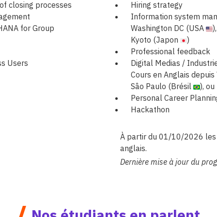
f closing processes
Hiring strategy
nagement
Information system man
4HANA for Group
Washington DC (USA
)
Kyoto (Japon
)
Professional feedback
ss Users
Digital Medias / Industri
Cours en Anglais depui
Sâo Paulo (Brésil
), o
Personal Career Plannin
Hackathon
À partir du 01/10/2026 les
anglais.
Dernière mise à jour du p
/
Nos étudiants en parlent