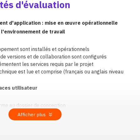
tés d'évaluation
t d'application : mise en œuvre opérationnelle
r l'environnement de travail
ppement sont installés et opérationnels
 de versions et de collaboration sont configurés
mentent les services requis par le projet
hnique est lue et comprise (français ou anglais niveau
ces utilisateur
orme au dossier de conception
assurée selon le type de support (mobile, tablette,
Afficher plus
 est respectée
 vigueur est prise en compte