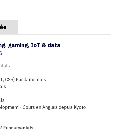
née
g, gaming, IoT & data
6
ntals
, CSS) Fundamentals
als
ls
lopment - Cours en Anglais depuis Kyoto
ng Fundamentals