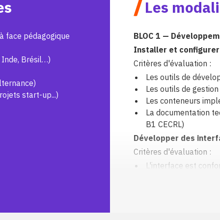
/
es
Les modali
e à face pédagogique
BLOC 1 — Développemen
Installer et configure
 Inde, Brésil…)
Critères d'évaluation :
Les outils de dévelo
lternance)
Les outils de gestion
jets start-up...)
Les conteneurs implé
La documentation tec
B1 CECRL)
Développer des interfa
Critères d'évaluation :
L'interface est conf
La responsivité est 
desktop)
La charte graphique
La réglementation en