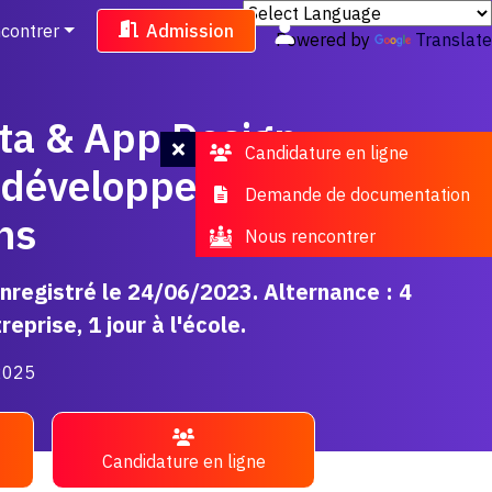
contrer
Admission
Powered by
Translate
ta & App Design -
Candidature en ligne
 développeur
Demande de documentation
ns
Nous rencontrer
registré le 24/06/2023. Alternance : 4
eprise, 1 jour à l'école.
/2025
Candidature en ligne