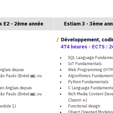
a E2 - 2ème année
Estiam 3 - 3ème an
/
Développement, codin
474 heures - ECTS : 2
SQL Language Fundame
IoT Fundamentals
nglais depuis
Web Programming (HTML
 Sâo Paulo (Brésil
), ou
Algorithmics Fundament
Python Fundamentals
en Anglais depuis
C Language Fundamenta
 Sâo Paulo (Brésil
), ou
Rich Media Content Deve
(Japon
)
module 1)
Functional design
Object Oriented Modeli