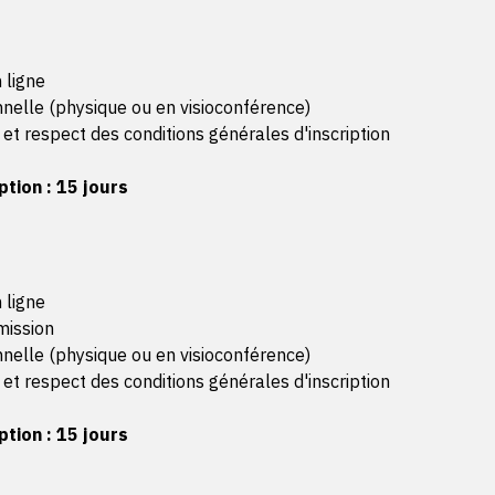
Les maquettes sont 
(français ou anglais
L'enchaînement des 
 ligne
Le dossier de concep
nnelle (physique ou en visioconférence)
méthodologique
 et respect des conditions générales d'inscription
Définir l'architecture l
Critères d'évaluation :
tion : 15 jours
L'architecture reten
multicouche sécuris
Le rôle de chaque cou
sécurité
 ligne
Les besoins d'éco-co
mission
Concevoir la base de 
nnelle (physique ou en visioconférence)
Critères d'évaluation :
 et respect des conditions générales d'inscription
Le schéma conceptue
tion : 15 jours
Le schéma physique 
charges
Les règles de nomma