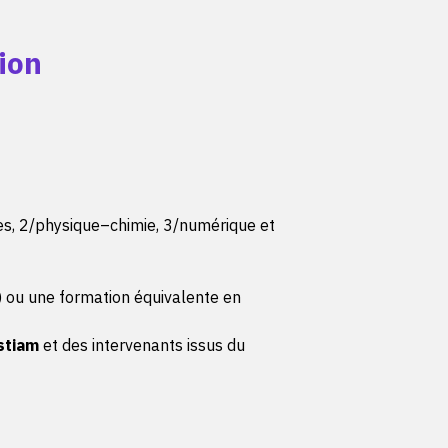
documenté
sur les composants concernés sont réalisés
ion
ionnel complet est produit
 sont réalisés et tracés
urée de résolution de problème est appliquée en cas
nt
ique et sécurité est mise en œuvre
sants métier
ues, 2/physique–chimie, 3/numérique et
s de la programmation orientée objet sont appliquées
 sécurisés
ge respectent les normes qualité de l'entreprise
) ou une formation équivalente en
documenté et maintenable
ent les fonctionnalités décrites dans le dossier de
stiam
et des intervenants issus du
et de sécurité sont associés à chaque composant
urée de résolution de problème est appliquée en cas
nt