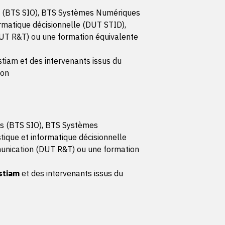
ique et sécurité est mise en œuvre
ns (BTS SIO), BTS Systèmes Numériques
n de projet
ormatique décisionnelle (DUT STID),
UT R&T) ou une formation équivalente
fiées en cohérence avec les délais définis
st rapproché du planning ; les retards sont identifiés et
tiam et des intervenants issus du
ion
ité sont appliquées tout au long du développement
développement est en adéquation avec l'architecture
ifs sont choisis en fonction de la méthode retenue
ns (BTS SIO), BTS Systèmes
e réunion sont structurés, correctement rédigés et
tique et informatique décisionnelle
unication (DUT R&T) ou une formation
'application et bases de données
stiam
et des intervenants issus du
et maquetter
nces du cahier des charges est couvert dans le recueil