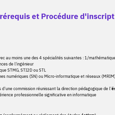
Le code source est 
Les tests unitaires 
rérequis et Procédure d'inscript
Un jeu d'essai fonct
Les tests de sécurité
Une démarche struct
de dysfonctionneme
Une veille technolog
Développer des compo
Critères d'évaluation :
 avec au moins une des 4 spécialités suivantes : 1/mathématiq
Les bonnes pratique
ces de l’ingénieur
Les composants sont
gique STMG, STI2D ou STL
Les règles de nomma
èmes numériques (SN) ou Micro-informatique et réseaux (MRIM
Le code source est 
Les traitements couvr
 d’une commission réunissant la direction pédagogique de l’
é
conception
rience professionnelle significative en informatique
Les tests unitaires 
Une démarche struct
de dysfonctionneme