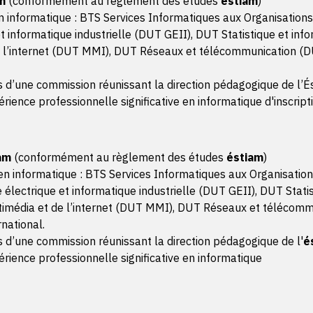
m
(conformément au règlement des études
éstiam
)
Une veille technolog
en informatique : BTS Services Informatiques aux Organisatio
Contribuer à la gestio
t informatique industrielle (DUT GEII), DUT Statistique et inf
Critères d'évaluation :
 l’internet (DUT MMI), DUT Réseaux et télécommunication (D
Les tâches sont plani
Le suivi des tâches e
 d’une commission réunissant la direction pédagogique de l’És
remontés
ience professionnelle significative en informatique d'inscript
Les procédures qual
L'environnement de 
du projet
am
(conformément au règlement des études
éstiam
)
Les outils collaborat
en informatique : BTS Services Informatiques aux Organisatio
Les comptes rendus d
lectrique et informatique industrielle (DUT GEII), DUT Statis
exhaustifs
imédia et de l’internet (DUT MMI), DUT Réseaux et télécomm
rnational.
BLOC 2 — Conception d
 d’une commission réunissant la direction pédagogique de l'
é
Analyser les besoins 
rience professionnelle significative en informatique
Critères d'évaluation :
L'ensemble des exige
des besoins