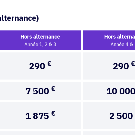
 alternance)
Hors alternance
Hors altern
Année 1, 2 & 3
Année 4 & 
€
290
290
€
7 500
10 00
€
1 875
2 500