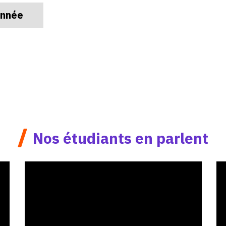
année
/
Nos étudiants en parlent