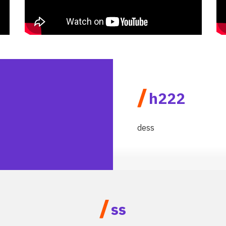
/
h222
dess
/
ss