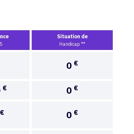
ance
Situation de
5
Handicap **
€
€
0
€
€
0
0
€
€
0