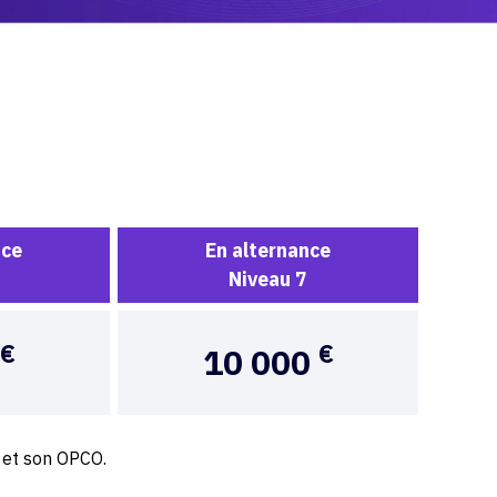
nce
En alternance
Niveau 7
€
€
10 000
 et son OPCO.