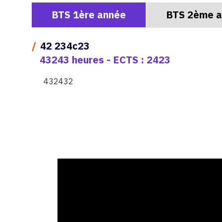
BTS 1ère année
BTS 2ème 
/
42 234c23
43243 heures - ECTS : 2423
432432