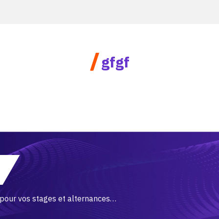
/
gfgf
 pour vos stages et alternances…