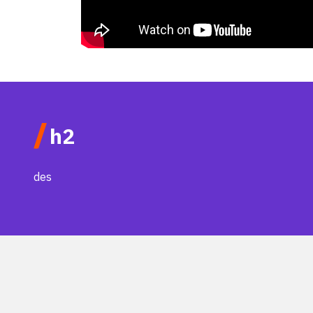
/
h2
des