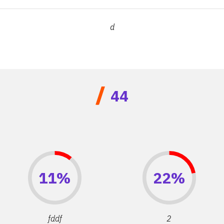
d
/
44
11%
22%
fddf
2