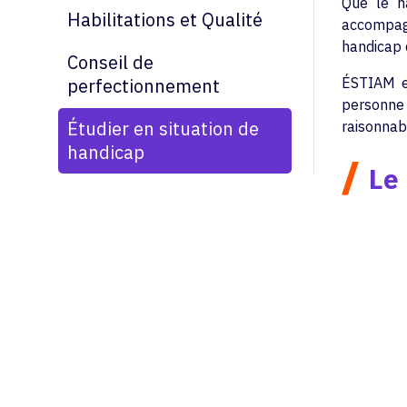
Que le ha
Habilitations et Qualité
accompagn
handicap 
Conseil de
perfectionnement
ÉSTIAM es
personne 
Étudier en situation de
raisonnabl
handicap
/
Le 