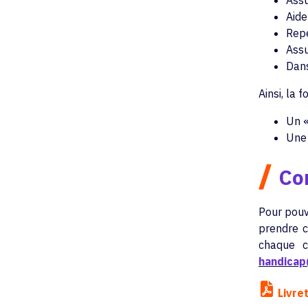
Assu
Aide
Repe
Assu
Dans
Ainsi, la 
Un «
Une 
/
Con
Pour pouv
prendre c
chaque c
handica
Livret