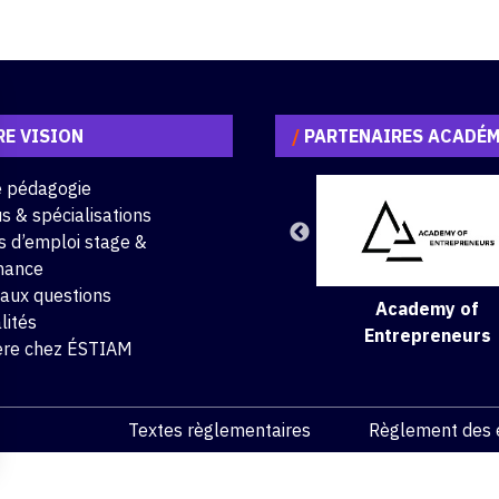
E VISION
/
PARTENAIRES ACADÉ
e pédagogie
s & spécialisations
s d’emploi stage &
nance
 aux questions
Academy of
lités
Entrepreneurs
ère chez ÉSTIAM
Textes règlementaires
Règlement des 