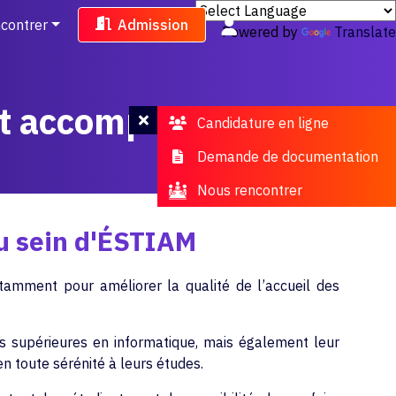
contrer
Admission
Powered by
Translate
l et accompagnement
Candidature en ligne
Demande de documentation
Nous rencontrer
au sein d'ÉSTIAM
tamment pour améliorer la qualité de l’accueil des
es supérieures en informatique, mais également leur
en toute sérénité à leurs études.