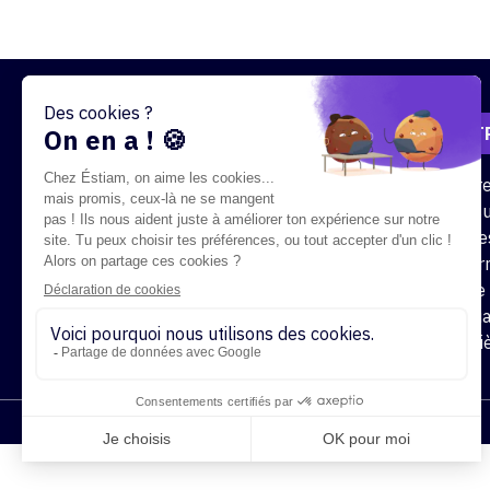
/
NOTR
Notr
École supérieure des technologies
Cursu
de l'information appliquées aux
Offre
métiers
alter
Foire
Contact
Actua
Carri
Copyright 2023 - ÉSTIAM - Tous droits réservés