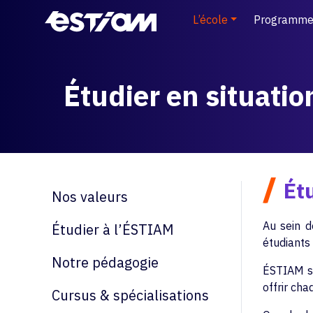
L’école
Programme
Étudier en situati
/
Étu
Nos valeurs
Au sein d
Étudier à l’ÉSTIAM
étudiants 
Notre pédagogie
ÉSTIAM so
offrir cha
Cursus & spécialisations