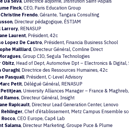
ie Da Silva
, Directrice adjointe, Institution Saint-Aspais
aume Finck
, CEO, Paris Education Group
-Christine Frendo
, Gérante, Tangara Consulting
Husson
, Directeur pédagogique, ÉSTIAM
 Larrory
, RENASUP
ane Laurent
, Président, 42c
so Lopez De Castro
, Président, Financia Business School
ophe Mailliard
, Directeur Général, Comline Direct
Moragues
, Group CIO, Segula Technologies
r Obitz
, Head of Dept, Automotive Dpt – Electronics & Digital
m Ouraghi
, Directrice des Ressources Humaines, 42c
pe Pasquali
, Président, C-Level Advisory
Marc Petit
, Délégué Général, RENASUP
 Petitjean
, University Alliances Manager – France & Maghreb
rd Ramos
, Directeur Général, Insight
ane Rapicault
, Directeur Lead Generation Center, Lenovo
 Rehlinger
, Chef d’établissement, Metz Campus Ensemble sco
 Rocco
, CEO Europe, Cap4 Lab
nt Salama
, Directeur Marketing, Groupe Puce & Plume