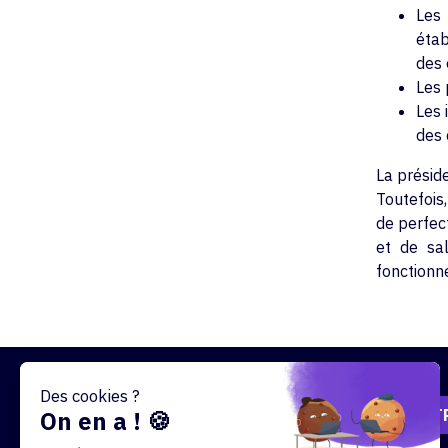
Les
étab
des 
Les 
Les 
des 
La présid
Toutefois
de perfec
et de sal
fonctionn
/
NOTR