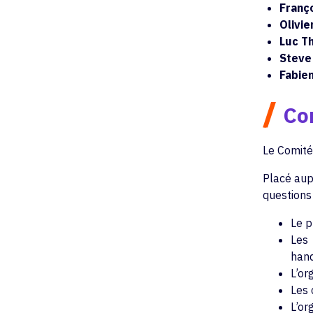
Franç
Olivie
Luc Th
Steve
Fabien
/
Con
Le Comité
Placé aup
questions
Le p
Les 
hand
L’or
Les 
L’or