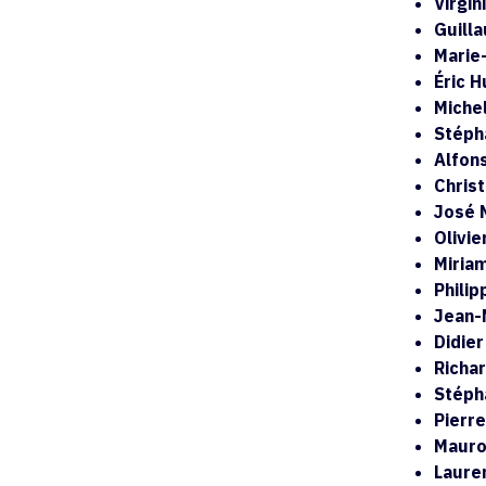
Virgin
Guill
Marie
Éric 
Michel
Stéph
Alfon
Christ
José 
Olivie
Miria
Philip
Jean-
Didier
Richa
Stéph
Pierre
Mauro
Laure