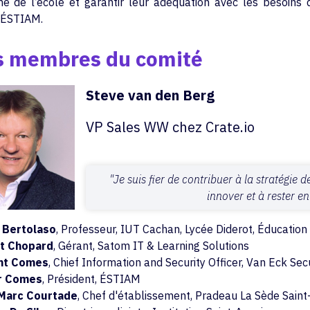
 de l’école et garantir leur adéquation avec les besoins de
 ÉSTIAM.
 membres du comité
Steve van den Berg
VP Sales WW chez Crate.io
"Je suis fier de contribuer à la stratégie 
innover et à rester en
 Bertolaso
, Professeur, IUT Cachan, Lycée Diderot, Éducation
rt Chopard
, Gérant, Satom IT & Learning Solutions
nt Comes
, Chief Information and Security Officer, Van Eck Sec
er Comes
, Président, ÉSTIAM
Marc Courtade
, Chef d'établissement, Pradeau La Sède Saint