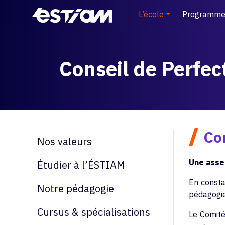
L’école
Programme
Conseil de Perfe
/
Com
Nos valeurs
Une asse
Étudier à l’ÉSTIAM
En consta
Notre pédagogie
pédagogie
Cursus & spécialisations
Le Comité