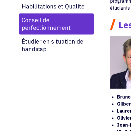
programme
Habilitations et Qualité
étudiants
Conseil de
/
Les
perfectionnement
Étudier en situation de
handicap
Bruno
Gilbe
Laure
Olivi
Jean-