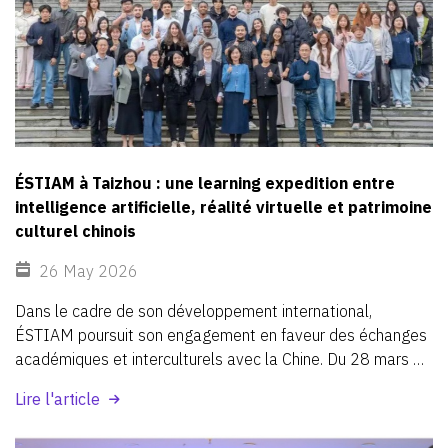
ÉSTIAM à Taizhou : une learning expedition entre
intelligence artificielle, réalité virtuelle et patrimoine
culturel chinois
26 May 2026
Dans
le
cadre
de
son
développement
international,
ÉSTIAM
poursuit
son
engagement
en
faveur
des
échanges
académiques
et
interculturels
avec
la
Chine.
Du
28
mars
au
8
avril
2026,
des
étudiants
d’ÉSTIAM
de
différentes
Lire l'article
nationalités
ont
participé
au
programme
d’échange
sino-français
EST’IA,
organisé
à
Taizhou,
dans
la
province