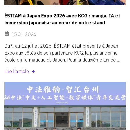
ÉSTIAM à Japan Expo 2026 avec KCG : manga, IA et
immersion japonaise au cœur de notre stand
15 Jul 2026
Du
9
au
12
juillet
2026,
ÉSTIAM
était
présente
à
Japan
Expo
aux
côtés
de
son
partenaire
KCG,
la
plus
ancienne
école
d’informatique
du
Japon.
Pour
la
deuxième
année
consécutive,
les
deux
écoles
ont
partagé
un
stand
dédié
Lire l'article
au
manga,
à
l’intelligence
artificielle,
à
la
culture
japonaise
et
à
la
création
numérique.
Une
nouvelle
occasion
de
faire
vivre
aux
visiteurs
une
expérience
immersive,
tout
en
valorisant
un
partenariat
international
fort
entre
Paris
et
Kyoto.