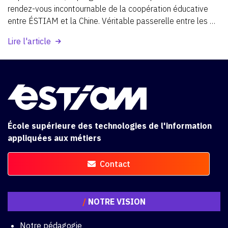
rendez-vous
incontournable
de
la
coopération
éducative
entre
ÉSTIAM
et
la
Chine.
Véritable
passerelle
entre
les
cultures,
les
savoirs
et
les
étudiants,
ce
programme
Lire l'article
international
permet
à
de
jeunes
apprenants
de
vivre
une
expérience
académique
et
humaine
unique,
au
cœur
d’un
environnement
interculturel
stimulant.
École supérieure des technologies de l'information
appliquées aux métiers
Contact
/
NOTRE VISION
Notre pédagogie