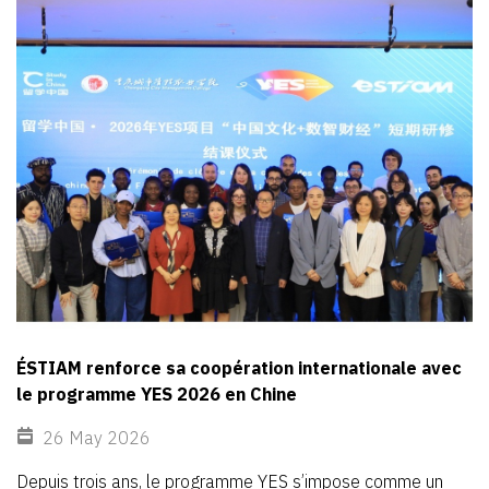
du
Zhejiang.
ÉSTIAM renforce sa coopération internationale avec
le programme YES 2026 en Chine
26 May 2026
Depuis
trois
ans,
le
programme
YES
s’impose
comme
un