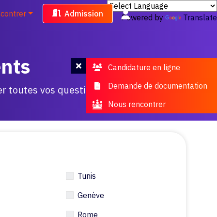
contrer
Admission
Powered by
Translate
ents
Candidature en ligne
Demande de documentation
er toutes vos questions.
Nous rencontrer
Tunis
Genève
Rome