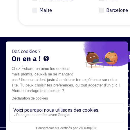
Malte
Barcelone
/
NOTR
Notr
École supérieure des technologies
Cursu
de l'information appliquées aux
Offre
métiers
alter
Foire
Contact
Actua
Carri