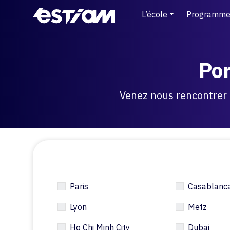
L’école
Programme
Por
Venez nous rencontrer e
Paris
Casablanc
Lyon
Metz
Ho Chi Minh City
Dubai