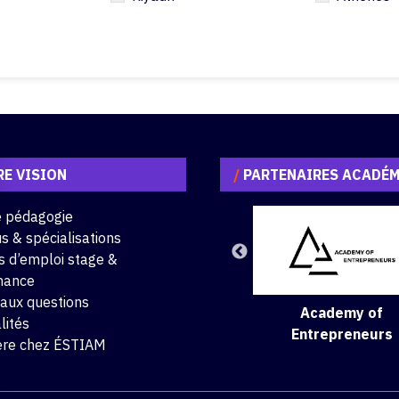
E VISION
/
PARTENAIRES ACADÉ
e pédagogie
s & spécialisations
s d’emploi stage &
nance
 aux questions
Academy of
lités
Entrepreneurs
ère chez ÉSTIAM