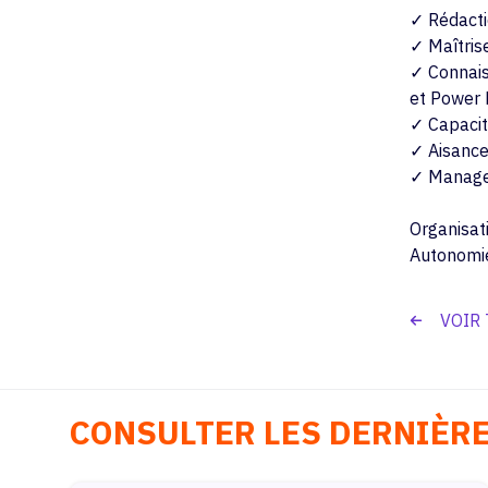
✓ Rédacti
✓ Maîtrise
✓ Connais
et Power 
✓ Capacité
✓ Aisance
✓ Manage
Organisat
Autonomi
VOIR
CONSULTER LES DERNIÈR