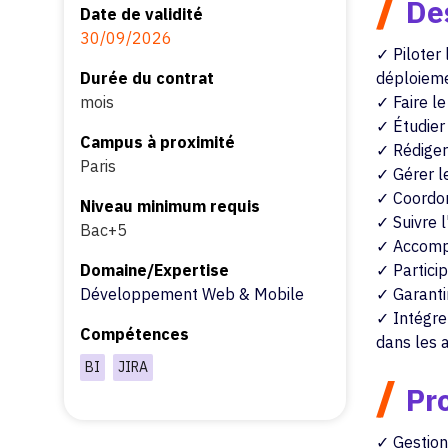
/
Des
Date de validité
30/09/2026
✓ Piloter 
Durée du contrat
déploiem
mois
✓ Faire le
✓ Étudier 
Campus à proximité
✓ Rédiger 
Paris
✓ Gérer le
✓ Coordon
Niveau minimum requis
✓ Suivre 
Bac+5
✓ Accompa
Domaine/Expertise
✓ Particip
Développement Web & Mobile
✓ Garantir
✓ Intégre
Compétences
dans les 
BI
JIRA
/
Pro
✓ Gestion