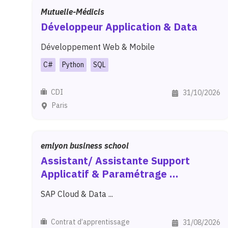
Mutuelle-Médicis
Développeur
Application
&
Data
Développement Web & Mobile
C#
Python
SQL
CDI
31/10/2026
Paris
emlyon business school
Assistant/
Assistante
Support
Applicatif
&
Paramétrage
Fonctionnel
SAP Cloud & Data ...
Contrat d’apprentissage
31/08/2026