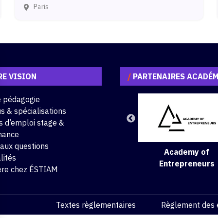
Paris
E VISION
/
PARTENAIRES ACADÉ
e pédagogie
s & spécialisations
s d’emploi stage &
nance
 aux questions
Academy of
lités
Entrepreneurs
ère chez ÉSTIAM
Textes règlementaires
Règlement des 