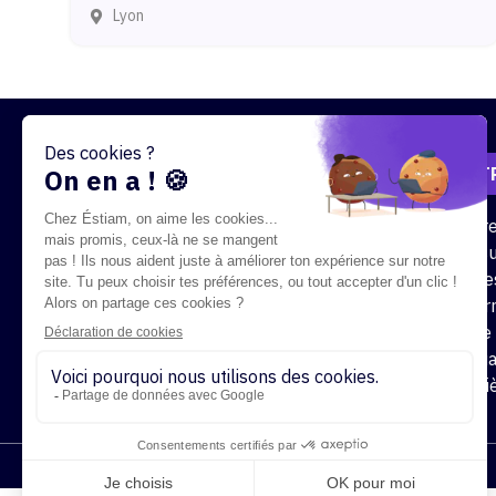
Lyon
/
NOTR
Notr
École supérieure des technologies
Cursu
de l'information appliquées aux
Offre
métiers
alter
Foire
Contact
Actua
Carri
Copyright 2023 - ÉSTIAM - Tous droits réservés