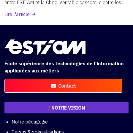
entre
ÉSTIAM
et
la
Chine.
Véritable
passerelle
entre
les
cultures,
les
savoirs
et
les
étudiants,
ce
programme
Lire l'article
international
permet
à
de
jeunes
apprenants
de
vivre
une
expérience
académique
et
humaine
unique,
au
cœur
d’un
environnement
interculturel
stimulant.
École supérieure des technologies de l'information
appliquées aux métiers
Contact
/
NOTRE VISION
Notre pédagogie
Cursus & spécialisations