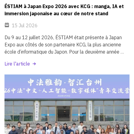
ÉSTIAM à Japan Expo 2026 avec KCG : manga, IA et
immersion japonaise au cœur de notre stand
15 Jul 2026
Du
9
au
12
juillet
2026,
ÉSTIAM
était
présente
à
Japan
Expo
aux
côtés
de
son
partenaire
KCG,
la
plus
ancienne
école
d’informatique
du
Japon.
Pour
la
deuxième
année
consécutive,
les
deux
écoles
ont
partagé
un
stand
dédié
Lire l'article
au
manga,
à
l’intelligence
artificielle,
à
la
culture
japonaise
et
à
la
création
numérique.
Une
nouvelle
occasion
de
faire
vivre
aux
visiteurs
une
expérience
immersive,
tout
en
valorisant
un
partenariat
international
fort
entre
Paris
et
Kyoto.