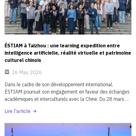
ÉSTIAM à Taizhou : une learning expedition entre
intelligence artificielle, réalité virtuelle et patrimoine
culturel chinois
26 May 2026
Dans
le
cadre
de
son
développement
international,
ÉSTIAM
poursuit
son
engagement
en
faveur
des
échanges
académiques
et
interculturels
avec
la
Chine.
Du
28
mars
au
8
avril
2026,
des
étudiants
d’ÉSTIAM
de
différentes
Lire l'article
nationalités
ont
participé
au
programme
d’échange
sino-français
EST’IA,
organisé
à
Taizhou,
dans
la
province
du
Zhejiang.